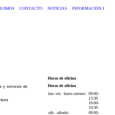
BUIMOS
CONTACTO
NOTICIAS
INFORMACIÓN PROT
Horas de oficina
Horas de oficina
s y servicios de
lun.-vie.
lunes-viernes:
09:00-
13:30
ntura
16:00-
19:30
sáb.
sábado:
09:00-